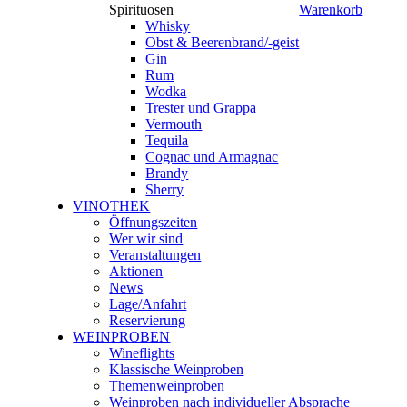
Spirituosen
Warenkorb
Whisky
Obst & Beerenbrand/-geist
Gin
Rum
Wodka
Trester und Grappa
Vermouth
Tequila
Cognac und Armagnac
Brandy
Sherry
VINOTHEK
Öffnungszeiten
Wer wir sind
Veranstaltungen
Aktionen
News
Lage/Anfahrt
Reservierung
WEINPROBEN
Wineflights
Klassische Weinproben
Themenweinproben
Weinproben nach individueller Absprache