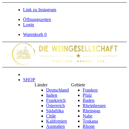
Link zu Instagram
Öffnungszeiten
Login
Warenkorb
0
SHOP
Länder
Gebiete
Deutschland
Franken
Italien
Pfalz
Frankreich
Baden
Österreich
Rheinhessen
Südafrika
Rheingau
Chile
Nahe
Kalifornien
Toskana
Australien
Rhone