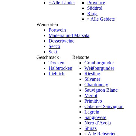
» Alle Länder
Provence
Südtirol
Rioja
» Alle Gebiete
Weinsorten
Portwein
Madeira und Marsala
Dessertweine
Secco
Sekt
Geschmack
Rebsorte
Trocken
Grauburgunder
Halbtrocken
Weißburgunder
Lieblich
Riesling
Silvaner
Chardonnay
Sauvignon Blanc
Merlot
Primitivo
Cabernet Sauvignon
Lagrein
Sangiovese
Nero d’Avola
Shiraz
» Alle Rebsorten