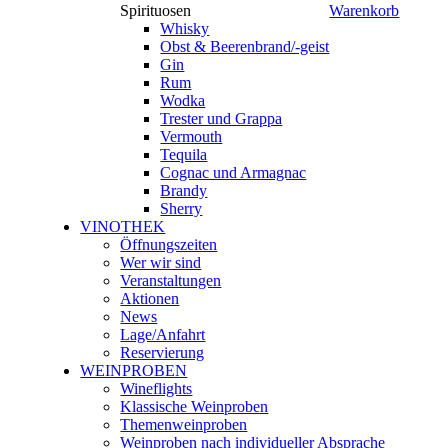
Spirituosen
Warenkorb
Whisky
Obst & Beerenbrand/-geist
Gin
Rum
Wodka
Trester und Grappa
Vermouth
Tequila
Cognac und Armagnac
Brandy
Sherry
VINOTHEK
Öffnungszeiten
Wer wir sind
Veranstaltungen
Aktionen
News
Lage/Anfahrt
Reservierung
WEINPROBEN
Wineflights
Klassische Weinproben
Themenweinproben
Weinproben nach individueller Absprache