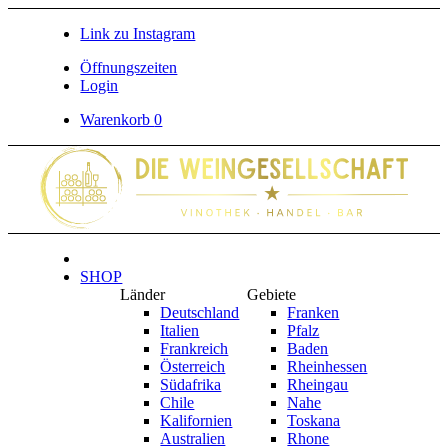
Link zu Instagram
Öffnungszeiten
Login
Warenkorb
0
SHOP
Länder
Gebiete
Deutschland
Franken
Italien
Pfalz
Frankreich
Baden
Österreich
Rheinhessen
Südafrika
Rheingau
Chile
Nahe
Kalifornien
Toskana
Australien
Rhone