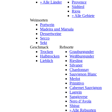
» Alle Länder
Provence
Südtirol
Rioja
» Alle Gebiete
Weinsorten
Portwein
Madeira und Marsala
Dessertweine
Secco
Sekt
Geschmack
Rebsorte
Trocken
Grauburgunder
Halbtrocken
Weißburgunder
Lieblich
Riesling
Silvaner
Chardonnay
Sauvignon Blanc
Merlot
Primitivo
Cabernet Sauvignon
Lagrein
Sangiovese
Nero d’Avola
Shiraz
» Alle Rebsorten