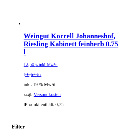
Weingut Korrell Johanneshof,
Riesling Kabinett feinherb 0.75
l
12,50
€
inkl. MwSt.
l
16,67
€
/
inkl. 19 % MwSt.
zzgl.
Versandkosten
l
Produkt enthält: 0,75
Filter