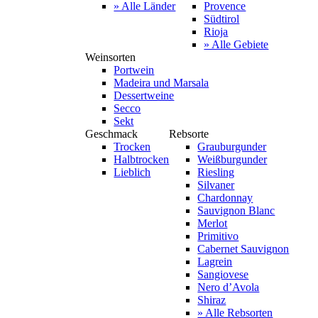
» Alle Länder
Provence
Südtirol
Rioja
» Alle Gebiete
Weinsorten
Portwein
Madeira und Marsala
Dessertweine
Secco
Sekt
Geschmack
Rebsorte
Trocken
Grauburgunder
Halbtrocken
Weißburgunder
Lieblich
Riesling
Silvaner
Chardonnay
Sauvignon Blanc
Merlot
Primitivo
Cabernet Sauvignon
Lagrein
Sangiovese
Nero d’Avola
Shiraz
» Alle Rebsorten