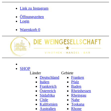
Link zu Instagram
Öffnungszeiten
Login
Warenkorb
0
SHOP
Länder
Gebiete
Deutschland
Franken
Italien
Pfalz
Frankreich
Baden
Österreich
Rheinhessen
Südafrika
Rheingau
Chile
Nahe
Kalifornien
Toskana
Australien
Rhone