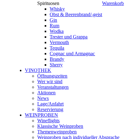
Spirituosen
Warenkorb
Whisky
Obst & Beerenbrand/-geist
Gin
Rum
Wodka
Trester und Grappa
Vermouth
Tequila
Cognac und Armagnac
Brandy
Sherry
VINOTHEK
Öffnungszeiten
Wer wir sind
Veranstaltungen
Aktionen
News
Lage/Anfahrt
Reservierung
WEINPROBEN
Wineflights
Klassische Weinproben
Themenweinproben
Weinproben nach individueller Absprache