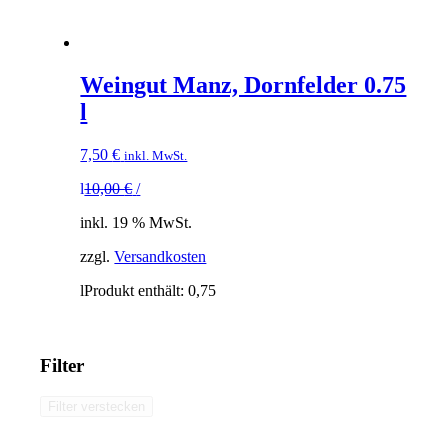
Weingut Manz, Dornfelder 0.75
l
7,50
€
inkl. MwSt.
l
10,00
€
/
inkl. 19 % MwSt.
zzgl.
Versandkosten
l
Produkt enthält: 0,75
Filter
Filter verstecken