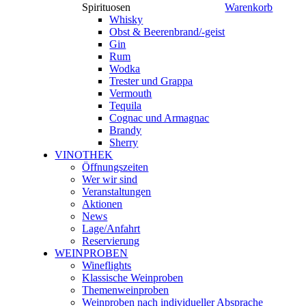
Spirituosen
Warenkorb
Whisky
Obst & Beerenbrand/-geist
Gin
Rum
Wodka
Trester und Grappa
Vermouth
Tequila
Cognac und Armagnac
Brandy
Sherry
VINOTHEK
Öffnungszeiten
Wer wir sind
Veranstaltungen
Aktionen
News
Lage/Anfahrt
Reservierung
WEINPROBEN
Wineflights
Klassische Weinproben
Themenweinproben
Weinproben nach individueller Absprache