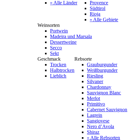
» Alle Länder
Provence
Südtirol
Rioja
» Alle Gebiete
Weinsorten
Portwein
Madeira und Marsala
Dessertweine
Secco
Sekt
Geschmack
Rebsorte
Trocken
Grauburgunder
Halbtrocken
Weißburgunder
Lieblich
Riesling
Silvaner
Chardonnay
Sauvignon Blanc
Merlot
Primitivo
Cabernet Sauvignon
Lagrein
Sangiovese
Nero d’Avola
Shiraz
» Alle Rebsorten