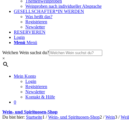
Themenweinproben
Weinproben nach individueller Absprache
GESELLSCHAFTER*IN WERDEN
Was heißt das?
Registrieren
Newsletter
RESERVIEREN
Login
Menü
Menü
Welchen Wein suchst du?
×
Mein Konto
Login
Registrieren
Newsletter
Kontakt & Hilfe
0
Wein- und Spirituosen-Shop
Du bist hier:
Startseite
1
/
Wein- und Spirituosen-Shop
2
/
Wein
3
/
Wei