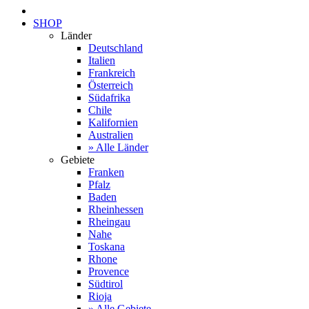
SHOP
Länder
Deutschland
Italien
Frankreich
Österreich
Südafrika
Chile
Kalifornien
Australien
» Alle Länder
Gebiete
Franken
Pfalz
Baden
Rheinhessen
Rheingau
Nahe
Toskana
Rhone
Provence
Südtirol
Rioja
» Alle Gebiete