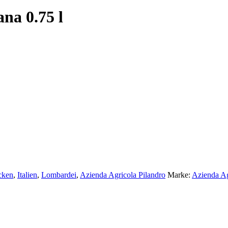
na 0.75 l
cken
,
Italien
,
Lombardei
,
Azienda Agricola Pilandro
Marke:
Azienda Ag