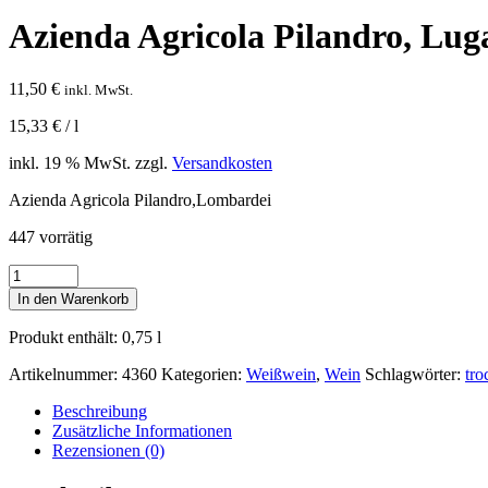
Azienda Agricola Pilandro, Luga
11,50
€
inkl. MwSt.
15,33
€
/
l
inkl. 19 % MwSt.
zzgl.
Versandkosten
Azienda Agricola Pilandro,Lombardei
447 vorrätig
Azienda
Agricola
In den Warenkorb
Pilandro,
Lugana
Produkt enthält: 0,75
l
0.75
l
Artikelnummer:
4360
Kategorien:
Weißwein
,
Wein
Schlagwörter:
tro
Menge
Beschreibung
Zusätzliche Informationen
Rezensionen (0)