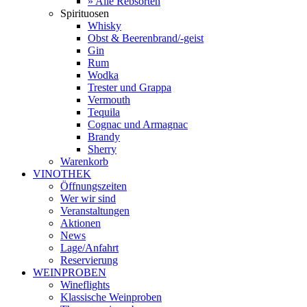
» Alle Rebsorten
Spirituosen
Whisky
Obst & Beerenbrand/-geist
Gin
Rum
Wodka
Trester und Grappa
Vermouth
Tequila
Cognac und Armagnac
Brandy
Sherry
Warenkorb
VINOTHEK
Öffnungszeiten
Wer wir sind
Veranstaltungen
Aktionen
News
Lage/Anfahrt
Reservierung
WEINPROBEN
Wineflights
Klassische Weinproben