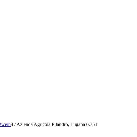
ßwein
4
/
Azienda Agricola Pilandro, Lugana 0.75 l