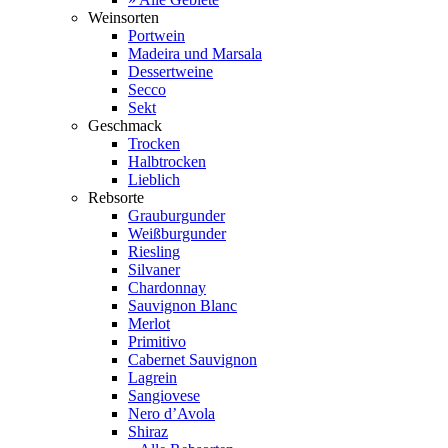
Weinsorten
Portwein
Madeira und Marsala
Dessertweine
Secco
Sekt
Geschmack
Trocken
Halbtrocken
Lieblich
Rebsorte
Grauburgunder
Weißburgunder
Riesling
Silvaner
Chardonnay
Sauvignon Blanc
Merlot
Primitivo
Cabernet Sauvignon
Lagrein
Sangiovese
Nero d’Avola
Shiraz