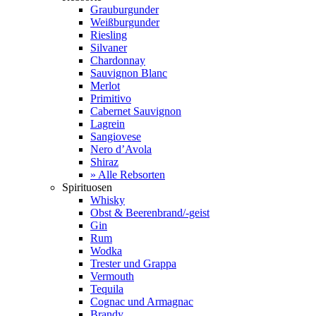
Grauburgunder
Weißburgunder
Riesling
Silvaner
Chardonnay
Sauvignon Blanc
Merlot
Primitivo
Cabernet Sauvignon
Lagrein
Sangiovese
Nero d’Avola
Shiraz
» Alle Rebsorten
Spirituosen
Whisky
Obst & Beerenbrand/-geist
Gin
Rum
Wodka
Trester und Grappa
Vermouth
Tequila
Cognac und Armagnac
Brandy