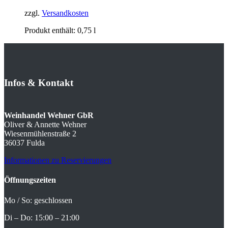
zzgl.
Versandkosten
Produkt enthält: 0,75
l
Infos
&
Kontakt
Weinhandel Wehner GbR
Oliver & Annette Wehner
Wiesenmühlenstraße 2
36037 Fulda
Informationen zu Reservierungen
Öffnungszeiten
Mo / So: geschlossen
Di – Do: 15:00 – 21:00