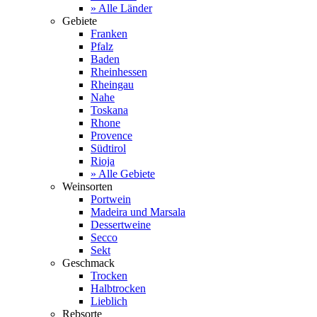
» Alle Länder
Gebiete
Franken
Pfalz
Baden
Rheinhessen
Rheingau
Nahe
Toskana
Rhone
Provence
Südtirol
Rioja
» Alle Gebiete
Weinsorten
Portwein
Madeira und Marsala
Dessertweine
Secco
Sekt
Geschmack
Trocken
Halbtrocken
Lieblich
Rebsorte