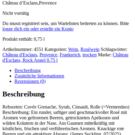
Château d’Esclans,Provence
Nicht vorrätig
Du musst registriert sein, um Wartelisten beitreten zu können. Bitte
logge dich ein oder erstelle ein Konto
Produkt enthält: 0,75
l
Artikelnummer:
4551
Kategorien:
Wein
,
Roséwein
Schlagwörter:
Château d'Esclans
,
Provence
,
Frankreich
,
trocken
Marke:
Château
d'Esclans, Rock Angel 0.75 l
Beschreibung
Zusätzliche Informationen
Rezensionen (0)
Beschreibung
Rebsorten: Cuvée Grenache, Syrah, Cinsault, Rolle (=Vermentino)
Beschreibung: Ein runder, saftiger und geschmackvoller Rosé mit
Aromen von gefrorenen Beeren, getrockneten Aprikosen und
wilden Kräutern in der Nase. Am Gaumen mittelkräftig mit
köstlichen, frischen und verführerischen Aromen. Knackige rote
Beeren und ein attraktiver Abgang. (James Suckling, 07/2025)