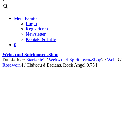
×
Mein Konto
Login
Registrieren
Newsletter
Kontakt & Hilfe
0
Wein- und Spirituosen-Shop
Du bist hier:
Startseite
1
/
Wein- und Spirituosen-Shop
2
/
Wein
3
/
Roséwein
4
/
Château d’Esclans, Rock Angel 0.75 l