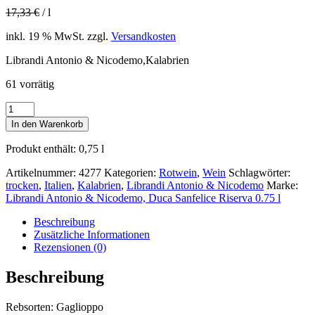
17,33
€
/
l
inkl. 19 % MwSt.
zzgl.
Versandkosten
Librandi Antonio & Nicodemo,Kalabrien
61 vorrätig
Librandi
Antonio
In den Warenkorb
&
Nicodemo,
Produkt enthält: 0,75
l
Duca
Sanfelice
Artikelnummer:
4277
Kategorien:
Rotwein
,
Wein
Schlagwörter:
Riserva
trocken
,
Italien
,
Kalabrien
,
Librandi Antonio & Nicodemo
Marke:
0.75
Librandi Antonio & Nicodemo, Duca Sanfelice Riserva 0.75 l
l
Menge
Beschreibung
Zusätzliche Informationen
Rezensionen (0)
Beschreibung
Rebsorten: Gaglioppo