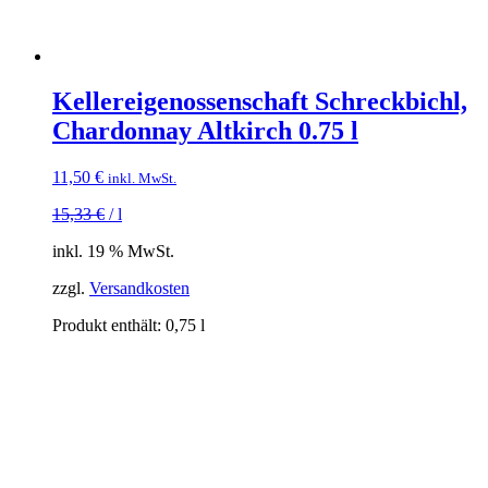
Kellereigenossenschaft Schreckbichl,
Chardonnay Altkirch 0.75 l
11,50
€
inkl. MwSt.
15,33
€
/
l
inkl. 19 % MwSt.
zzgl.
Versandkosten
Produkt enthält: 0,75
l