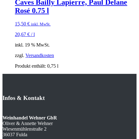
Caves Bailly Lapierre, Paul Delane
Rosé 0.75 l
15,50
€
inkl. MwSt.
20,67
€
/
l
inkl. 19 % MwSt.
zzgl.
Versandkosten
Produkt enthält: 0,75
l
Infos
&
Kontakt
Weinhandel Wehner GbR
Oliver & Annette Wehner
Wiesenmühlenstraße 2
36037 Fulda