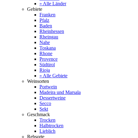
» Alle Länder
Gebiete
Franken
Pfalz
Baden
Rheinhessen
Rheingau
Nahe
Toskana
Rhone
Provence
Südtirol
Rioja
» Alle Gebiete
Weinsorten
Portwein
Madeira und Marsala
Dessertweine
Secco
Sekt
Geschmack
Trocken
Halbtrocken
Lieblich
Rebsorte