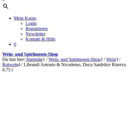
×
Mein Konto
Login
Registrieren
Newsletter
Kontakt & Hilfe
0
Wein- und Spirituosen-Shop
Du bist hier:
Startseite
1
/
Wein- und Spirituosen-Shop
2
/
Wein
3
/
Rotwein
4
/
Librandi Antonio & Nicodemo, Duca Sanfelice Riserva
0.75 l