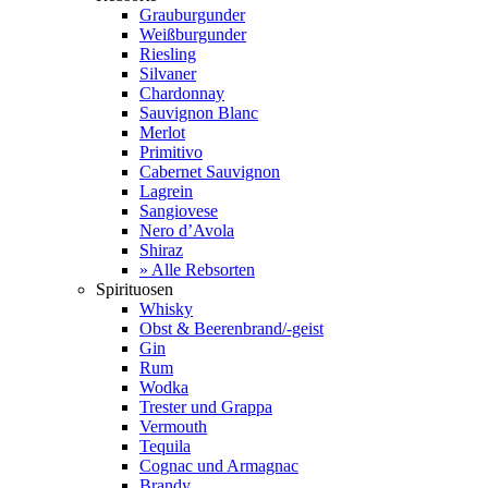
Grauburgunder
Weißburgunder
Riesling
Silvaner
Chardonnay
Sauvignon Blanc
Merlot
Primitivo
Cabernet Sauvignon
Lagrein
Sangiovese
Nero d’Avola
Shiraz
» Alle Rebsorten
Spirituosen
Whisky
Obst & Beerenbrand/-geist
Gin
Rum
Wodka
Trester und Grappa
Vermouth
Tequila
Cognac und Armagnac
Brandy