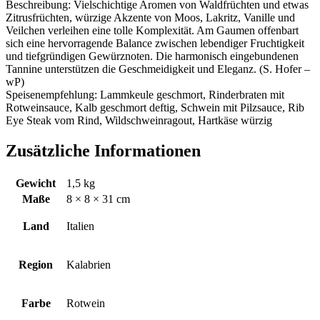
Beschreibung: Vielschichtige Aromen von Waldfrüchten und etwas
Zitrusfrüchten, würzige Akzente von Moos, Lakritz, Vanille und
Veilchen verleihen eine tolle Komplexität. Am Gaumen offenbart
sich eine hervorragende Balance zwischen lebendiger Fruchtigkeit
und tiefgründigen Gewürznoten. Die harmonisch eingebundenen
Tannine unterstützen die Geschmeidigkeit und Eleganz. (S. Hofer –
wP)
Speisenempfehlung: Lammkeule geschmort, Rinderbraten mit
Rotweinsauce, Kalb geschmort deftig, Schwein mit Pilzsauce, Rib
Eye Steak vom Rind, Wildschweinragout, Hartkäse würzig
Zusätzliche Informationen
Gewicht
1,5 kg
Maße
8 × 8 × 31 cm
Land
Italien
Region
Kalabrien
Farbe
Rotwein